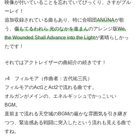
映像が付いていることを忘れていてびっくり。さすがブル
ーレイ！
追加収録されている曲もあり、特に合唱団
ANÚNA
が歌
う、
傷もてるわれら 光のなかを進まん
のアレンジ版
We,
the Wounded Shall Advance into the Light
が素晴らしかっ
たです！
それではアクトレイザーの曲紹介の続きです！
♪4 フィルモア（作曲者：古代祐三氏）
フィルモアのAct1とAct2で流れる曲です。
オルガンがメインの、エネルギッシュでかっこいい
BGM。
直前まで流れる天空城のBGMの厳かな雰囲気を引き継ぎ
つつ、緊迫感ある戦闘に突入したという流れも見える曲で
すね。