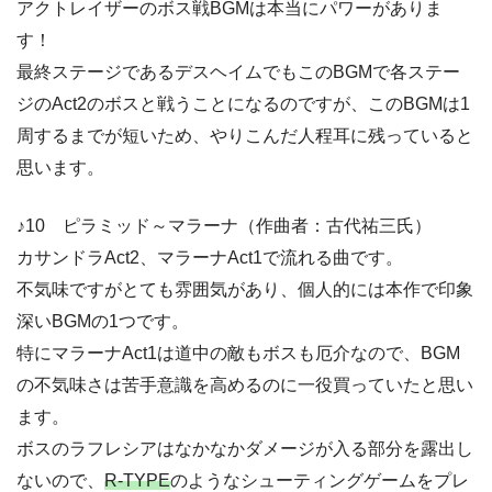
アクトレイザーのボス戦BGMは本当にパワーがありま
す！
最終ステージであるデスヘイムでもこのBGMで各ステー
ジのAct2のボスと戦うことになるのですが、このBGMは1
周するまでが短いため、やりこんだ人程耳に残っていると
思います。
♪10 ピラミッド～マラーナ（作曲者：古代祐三氏）
カサンドラAct2、マラーナAct1で流れる曲です。
不気味ですがとても雰囲気があり、個人的には本作で印象
深いBGMの1つです。
特にマラーナAct1は道中の敵もボスも厄介なので、BGM
の不気味さは苦手意識を高めるのに一役買っていたと思い
ます。
ボスのラフレシアはなかなかダメージが入る部分を露出し
ないので、
R-TYPE
のようなシューティングゲームをプレ