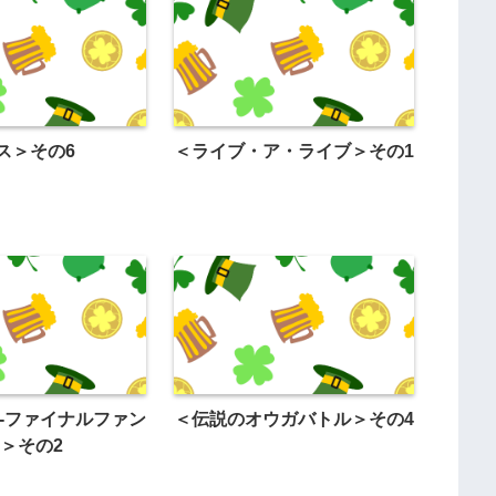
ス＞その6
＜ライブ・ア・ライブ＞その1
 -ファイナルファン
＜伝説のオウガバトル＞その4
-＞その2