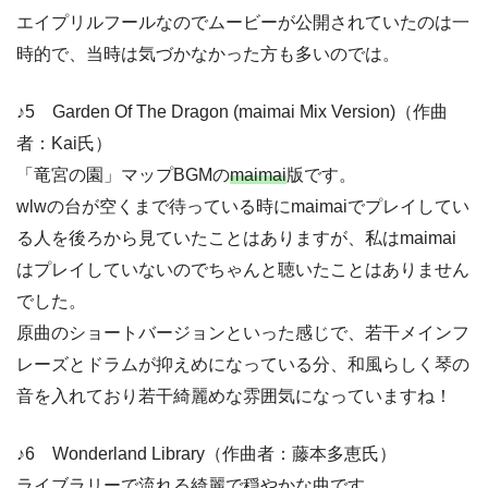
エイプリルフールなのでムービーが公開されていたのは一
時的で、当時は気づかなかった方も多いのでは。
♪5 Garden Of The Dragon (maimai Mix Version)（作曲
者：Kai氏）
「竜宮の園」マップBGMの
maimai
版です。
wlwの台が空くまで待っている時にmaimaiでプレイしてい
る人を後ろから見ていたことはありますが、私はmaimai
はプレイしていないのでちゃんと聴いたことはありません
でした。
原曲のショートバージョンといった感じで、若干メインフ
レーズとドラムが抑えめになっている分、和風らしく琴の
音を入れており若干綺麗めな雰囲気になっていますね！
♪6 Wonderland Library（作曲者：藤本多恵氏）
ライブラリーで流れる綺麗で穏やかな曲です。