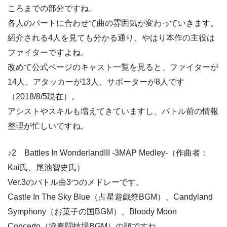
ころまでの部分ですね。
各人のパートに合わせて曲の雰囲気が変わっていきます。
紹介される4人を見ても分かる通り、やはり本作の主役は
ファイターですよね。
改めて公式ページのキャスト一覧を見ると、ファイターが
14人、アタッカーが13人、サポーターが8人です
（2018/8/5現在）。
アシストやスキルも増えてきていますし、バトル前の情報
整理が忙しいですね。
♪2 Battles In WonderlandIII -3MAP Medley-（作曲者：
Kai氏、尾池智史氏）
Ver.3のバトル曲3つのメドレーです。
Castle In The Sky Blue（占星遊戯祭BGM）、Candyland
Symphony（お菓子の国BGM）、Bloody Moon
Concerto（協奏闘技場BGM）の順ですね。