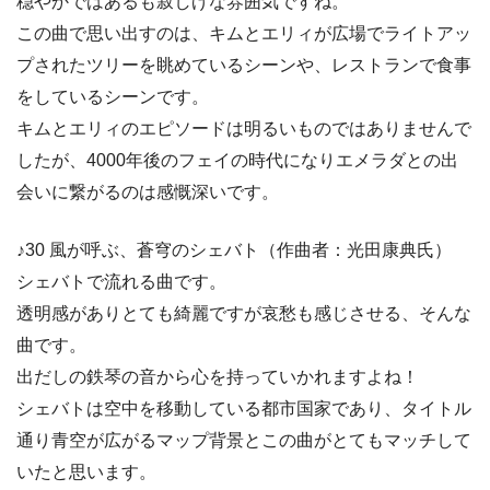
穏やかではあるも寂しげな雰囲気ですね。
この曲で思い出すのは、キムとエリィが広場でライトアッ
プされたツリーを眺めているシーンや、レストランで食事
をしているシーンです。
キムとエリィのエピソードは明るいものではありませんで
したが、4000年後のフェイの時代になりエメラダとの出
会いに繋がるのは感慨深いです。
♪30 風が呼ぶ、蒼穹のシェバト（作曲者：光田康典氏）
シェバトで流れる曲です。
透明感がありとても綺麗ですが哀愁も感じさせる、そんな
曲です。
出だしの鉄琴の音から心を持っていかれますよね！
シェバトは空中を移動している都市国家であり、タイトル
通り青空が広がるマップ背景とこの曲がとてもマッチして
いたと思います。